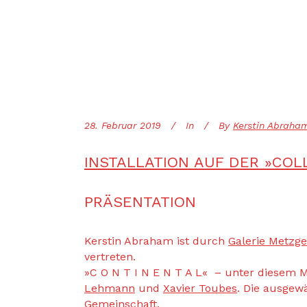
28. Februar 2019
In
By
Kerstin Abraha
INSTALLATION AUF DER »COL
PRÄSENTATION
Kerstin Abraham ist durch
Galerie Metzge
vertreten.
»C O N T I N E N T A L« – unter diesem M
Lehmann
und
Xavier Toubes
. Die ausgew
Gemeinschaft.