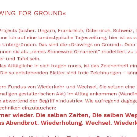
WING FOR GROUND«
r Projects (bisher: Ungarn, Frankreich, Österreich, Schwei
ne ich auf eine landestypische Tageszeitung, hier ist es z
Untergründen. Das sind die »Drawings on Ground«. Oder 
können sie als „reines Stoneware Ornament“ modelliert zu
er und Tafel sein.
s Alltägliche in sich tragen muss, ist das Zeichenheft e
ie so entstehenden Blätter sind freie Zeichnungen – kön
em Fundus von Wiederkehr und Wechsel. Sie setzen eine 
maligen gestalterischen Akt) im Alltag ankommen (Wandins
bwertend der Begriff »Industrie«. Wie aufregend dagegen
Techniken einzutauchen:
Immer wieder. Die selben Zeiten, Die selben We
s Abendbrot. Wiederholung. Wechsel. Wiederke