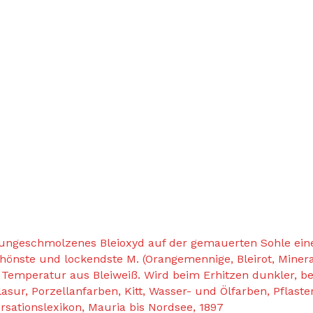
ungeschmolzenes Bleioxyd auf der gemauerten Sohle ein
hönste und lockendste M. (Orangemennige, Bleirot, Minera
er Temperatur aus Bleiweiß. Wird beim Erhitzen dunkler, b
asur, Porzellanfarben, Kitt, Wasser- und Ölfarben, Pflast
sationslexikon, Mauria bis Nordsee, 1897