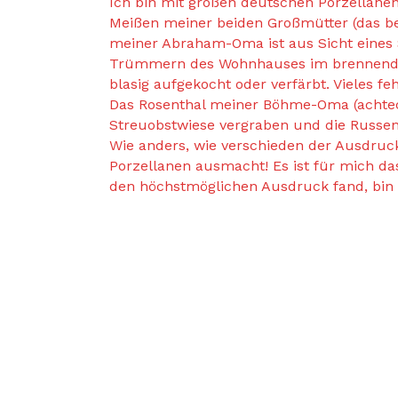
Ich bin mit großen deutschen Porzellane
Meißen meiner beiden Großmütter (das be
meiner Abraham-Oma ist aus Sicht eines
Trümmern des Wohnhauses im brennenden D
blasig aufgekocht oder verfärbt. Vieles feh
Das Rosenthal meiner Böhme-Oma (achtecki
Streuobstwiese vergraben und die Russen
Wie anders, wie verschieden der Ausdruc
Porzellanen ausmacht! Es ist für mich da
den höchstmöglichen Ausdruck fand, bin ic