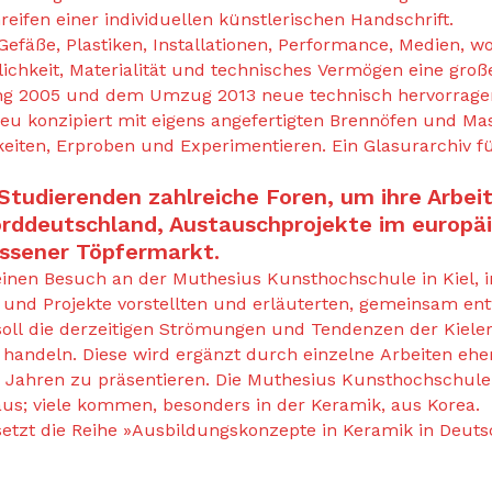
ifen einer individuellen künstlerischen Handschrift.
efäße, Plastiken, Installationen, Performance, Medien, w
chkeit, Materialität und technisches Vermögen eine große
ng 2005 und dem Umzug 2013 neue technisch hervorragen
neu konzipiert mit eigens angefertigten Brennöfen und Mas
keiten, Erproben und Experimentieren. Ein Glasurarchiv f
tudierenden zahlreiche Foren, um ihre Arbeit
orddeutschland, Austauschprojekte im europäi
ssener Töpfermarkt.
inen Besuch an der Muthesius Kunsthochschule in Kiel, 
 und Projekte vorstellten und erläuterten, gemeinsam ent
soll die derzeitigen Strömungen und Tendenzen der Kiele
handeln. Diese wird ergänzt durch einzelne Arbeiten ehem
en Jahren zu präsentieren. Die Muthesius Kunsthochschule 
aus; viele kommen, besonders in der Keramik, aus Korea.
setzt die Reihe »Ausbildungskonzepte in Keramik in Deutsc