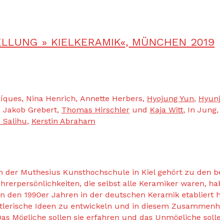
ELLUNG » KIELKERAMIK«, MÜNCHEN 2019
ríques, Nina Henrich, Annette Herbers,
Hyojung Yun
,
Hyunj
, Jakob Grebert,
Thomas Hirschler
und
Kaja Witt
, In Jung
 Salihu
,
Kerstin Abraham
an der Muthesius Kunsthochschule in Kiel gehört zu den 
rerpersönlichkeiten, die selbst alle Keramiker waren, ha
in den 1990er Jahren in der deutschen Keramik etabliert hat
tlerische Ideen zu entwickeln und in diesem Zusammenha
 Das Mögliche sollen sie erfahren und das Unmögliche soll