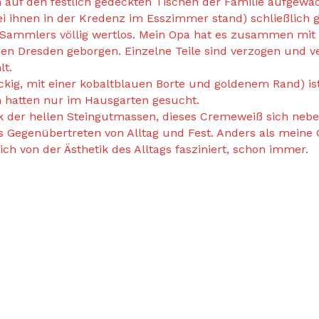
n auf den festlich gedeckten Tischen der Familie aufgew
i ihnen in der Kredenz im Esszimmer stand) schließlich 
 Sammlers völlig wertlos. Mein Opa hat es zusammen mit
resden geborgen. Einzelne Teile sind verzogen und verw
lt.
g, mit einer kobaltblauen Borte und goldenem Rand) ist 
 hatten nur im Hausgarten gesucht.
k der hellen Steingutmassen, dieses Cremeweiß sich nebe
s Gegenübertreten von Alltag und Fest. Anders als meine 
h von der Ästhetik des Alltags fasziniert, schon immer.