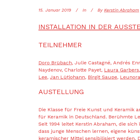
15. Januar 2019
In
By
Kerstin Abraham
INSTALLATION IN DER AUSST
TEILNEHMER
Doro Brübach
, Julie Castagné, Andrés En
Naydenov, Charlotte Payet,
Laura Garbers
Lee
,
Jan Lütjohann
,
Birgit Saupe
,
Leunora
AUSTELLUNG
Die Klasse für Freie Kunst und Keramik 
für Keramik in Deutschland. Berühmte Leh
Seit 1994 leitet Kerstin Abraham, die sich 
dass junge Menschen lernen, eigene küns
keramischer Mittel sensibilisiert werden.