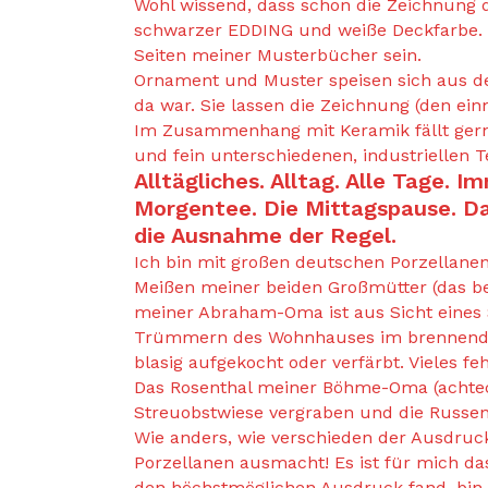
Wohl wissend, dass schon die Zeichnung da
schwarzer EDDING und weiße Deckfarbe. D
Seiten meiner Musterbücher sein.
Ornament und Muster speisen sich aus d
da war. Sie lassen die Zeichnung (den ein
Im Zusammenhang mit Keramik fällt gern a
und fein unterschiedenen, industriellen 
Alltägliches. Alltag. Alle Tage. 
Morgentee. Die Mittagspause. Da
die Ausnahme der Regel.
Ich bin mit großen deutschen Porzellane
Meißen meiner beiden Großmütter (das be
meiner Abraham-Oma ist aus Sicht eines
Trümmern des Wohnhauses im brennenden D
blasig aufgekocht oder verfärbt. Vieles feh
Das Rosenthal meiner Böhme-Oma (achtecki
Streuobstwiese vergraben und die Russen
Wie anders, wie verschieden der Ausdruc
Porzellanen ausmacht! Es ist für mich da
den höchstmöglichen Ausdruck fand, bin ic