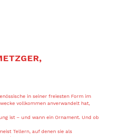
METZGER,
genössische in seiner freiesten Form im
m Zwecke vollkommen anverwandelt hat,
hnung ist – und wann ein Ornament. Und ob
.
st Tellern, auf denen sie als