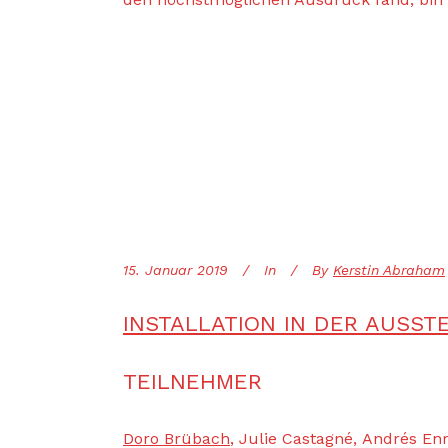
15. Januar 2019
In
By
Kerstin Abraham
INSTALLATION IN DER AUSST
TEILNEHMER
Doro Brübach
, Julie Castagné, Andrés En