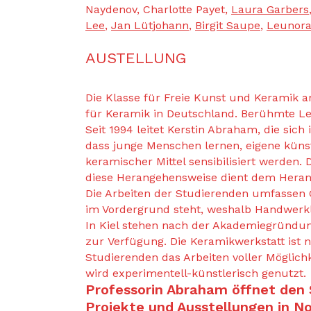
Naydenov, Charlotte Payet,
Laura Garbers
Lee
,
Jan Lütjohann
,
Birgit Saupe
,
Leunora
AUSTELLUNG
Die Klasse für Freie Kunst und Keramik 
für Keramik in Deutschland. Berühmte Leh
Seit 1994 leitet Kerstin Abraham, die sich 
dass junge Menschen lernen, eigene küns
keramischer Mittel sensibilisiert werden.
diese Herangehensweise dient dem Heranre
Die Arbeiten der Studierenden umfassen G
im Vordergrund steht, weshalb Handwerkli
In Kiel stehen nach der Akademiegründu
zur Verfügung. Die Keramikwerkstatt ist 
Studierenden das Arbeiten voller Möglich
wird experimentell-künstlerisch genutzt.
Professorin Abraham öffnet den S
Projekte und Ausstellungen in N