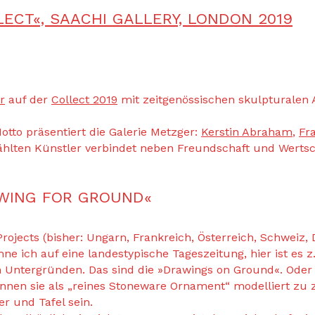
LECT«, SAACHI GALLERY, LONDON 2019
r
auf der
Collect 2019
mit zeitgenössischen skulpturalen 
otto präsentiert die Galerie Metzger:
Kerstin Abraham
,
Fr
ählten Künstler verbindet neben Freundschaft und Wertsc
WING FOR GROUND«
r Projects (bisher: Ungarn, Frankreich, Österreich, Schwei
ne ich auf eine landestypische Tageszeitung, hier ist es z
Untergründen. Das sind die »Drawings on Ground«. Oder 
können sie als „reines Stoneware Ornament“ modelliert zu
er und Tafel sein.