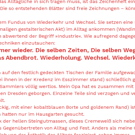
s Alltägliche in sich tragen muss, ist das Zeichenheft e
ie so entstehenden Blätter sind freie Zeichnungen – kön
em Fundus von Wiederkehr und Wechsel. Sie setzen eine 
maligen gestalterischen Akt) im Alltag ankommen (Wandins
bwertend der Begriff »Industrie«. Wie aufregend dagegen
Techniken einzutauchen:
Immer wieder. Die selben Zeiten, Die selben We
s Abendbrot. Wiederholung. Wechsel. Wiederke
n auf den festlich gedeckten Tischen der Familie aufgew
i ihnen in der Kredenz im Esszimmer stand) schließlich 
 Sammlers völlig wertlos. Mein Opa hat es zusammen mit
resden geborgen. Einzelne Teile sind verzogen und verw
lt.
g, mit einer kobaltblauen Borte und goldenem Rand) ist 
 hatten nur im Hausgarten gesucht.
k der hellen Steingutmassen, dieses Cremeweiß sich nebe
s Gegenübertreten von Alltag und Fest. Anders als meine 
h von der Ästhetik des Alltags fasziniert, schon immer.