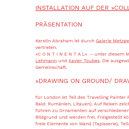
INSTALLATION AUF DER »COL
PRÄSENTATION
Kerstin Abraham ist durch
Galerie Metzge
vertreten.
»C O N T I N E N T A L« – unter diesem M
Lehmann
und
Xavier Toubes
. Die ausgew
Gemeinschaft.
»DRAWING ON GROUND/ DRA
für London ist Teil des Travelling Painte
Bald: Rumänien, Litauen). Auf Reisen zeich
führen zu Ornamenten auf verschiedenen 
Bildgrund und werden frei. Freigestellt 
freie Elemente von Wand (Tapisserie), Tell