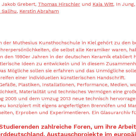
, Jakob Grebert,
Thomas Hirschler
und
Kaja Witt
, In Jung
 Salihu
,
Kerstin Abraham
an der Muthesius Kunsthochschule in Kiel gehört zu den 
rerpersönlichkeiten, die selbst alle Keramiker waren, ha
in den 1990er Jahren in der deutschen Keramik etabliert hat
tlerische Ideen zu entwickeln und in diesem Zusammenha
 Das Mögliche sollen sie erfahren und das Unmögliche soll
ifen einer individuellen künstlerischen Handschrift.
efäße, Plastiken, Installationen, Performance, Medien, w
chkeit, Materialität und technisches Vermögen eine große
ng 2005 und dem Umzug 2013 neue technisch hervorragen
neu konzipiert mit eigens angefertigten Brennöfen und Mas
keiten, Erproben und Experimentieren. Ein Glasurarchiv f
tudierenden zahlreiche Foren, um ihre Arbeit
orddeutschland, Austauschprojekte im europäi