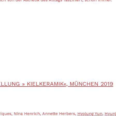
ELLUNG » KIELKERAMIK«, MÜNCHEN 2019
ríques, Nina Henrich, Annette Herbers,
Hyojung Yun
,
Hyunj