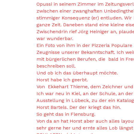
Opussi in seinem Zimmer im Zeitungsverla
zwischen einer zwanghaften Unbedingtheit (
stimmiger Konsequenz (er) entluden. Wir h
ganze Zeit. Daneben stand eine kleine eis
Zwischendrin rief Jörg Heiniger an, plaud
war wunderbar.
Ein Foto von ihm in der Pizzeria Populare 
Zeugnisse unserer Bekanntschaft. Ich weiß 
mit bürgerlichen Berufen, die bald in F
beschreiben soll.
Und ob ich das überhaupt möchte.
Horst habe ich geerbt.
Von Ekkehart Thieme, dem Zeichner und Ra
Ich war neu in Kiel, an der Schule, an der
Ausstellung in Lübeck, zu der ein Katalo
Horst Bartels. Der der kriegt das hin.
So geht das in Flensburg.
Von da an hat Horst aber auch alles layout
sehr gerne her und ernte alles Lob längs