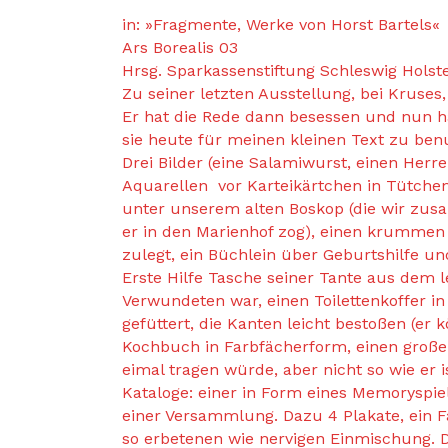
in: »Fragmente, Werke von Horst Bartels«
Ars Borealis 03
Hrsg. Sparkassenstiftung Schleswig Holst
Zu seiner letzten Ausstellung, bei Kruses,
Er hat die Rede dann besessen und nun ha
sie heute für meinen kleinen Text zu ben
Drei Bilder (eine Salamiwurst, einen He
Aquarellen vor Karteikärtchen in Tütchen 
unter unserem alten Boskop (die wir zus
er in den Marienhof zog), einen krummen
zulegt, ein Büchlein über Geburtshilfe u
Erste Hilfe Tasche seiner Tante aus dem 
Verwundeten war, einen Toilettenkoffer in
gefüttert, die Kanten leicht bestoßen (er
Kochbuch in Farbfächerform, einen großen
eimal tragen würde, aber nicht so wie er i
Kataloge: einer in Form eines Memoryspiel
einer Versammlung. Dazu 4 Plakate, ein F
so erbetenen wie nervigen Einmischung. 