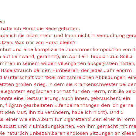
ein
 habe ich Horst die Rede gehalten.
be ich sie nicht mehr und kann nicht in Versuchung gera
utzen. Was mir von Horst bleibt?
rrenhut und eine komplizierte Zusammenkomposition von 4
auf Leinwand, gerahmt), im April ein Teppich aus Scilla
ammen in seinem wilden Villengarten ausgegraben hatten,
 Haselstrauch bei den Himbeeren, der jedes Jahr enorm
nd Mutterschaft von 1908 mit zahlreichen Abbildungen, ein
letzten großen Krieg, in dem sie Krankenschwester bei de
 elegantem englischen Format für den Herrn, mit lila Sei
 könnte eine Restaurierung, auch innen, gebrauchen), ein
, filigran gearbeiteten Elfenbeinanhänger, den ich gerne
st (den Mut, ihn zu verändern, habe ich nicht). Und 5
s, einer wie ein Album für Zigarettenbilder, einer in Form
altblatt und 7 Einladungskarten, von ihm gemacht mit me
Die natürlich unbezahlbaren endlosen Sitzungen an diese