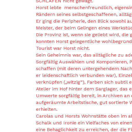
SCHLAFEN nicht gewagt.
Horst lebte menschenfreundlich, eigensin
Rändern seines selbstgeschaffenen, alltä
Er ging die Peripherie, den Blick sowohl a
Meister, der beim Gelingen eines Werkstü
Die Provinz ist, wenn sie geliebt wird, die
konnten Horst gelegentliche wohlbegründe
Tourist war Horst nicht.
Sein Geheimnis war, das alltägliche zu ad
Sorgfältig Auswählen und Komponieren, P
schaffen (mit deren untergehendem Nachr
er leidenschaftlich verbunden war), Einze
verknüpfen („witzig“), Farben sich subtil
Atelier im Hof hinter dem Sarglager, das e
Umwerte sorgfältig bereit, in Archiven an
aufgeräumte Arbeitstische, gut sortierte
erhielten.
Carolas und Horsts Wohnstätte oben im alt
Schalk und Ironie ein Vielfaches von ein
eine Behaglichkeit zu erreichen, der die F