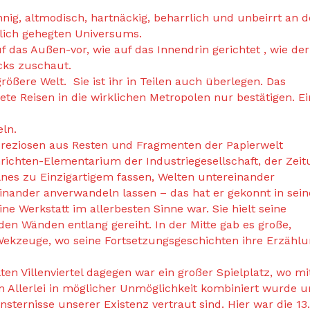
nig, altmodisch, hartnäckig, beharrlich und unbeirrt an 
glich gehegten Universums.
uf das Außen-vor, wie auf das Innendrin gerichtet , wie der
cks zuschaut.
 größere Welt. Sie ist ihr in Teilen auch überlegen. Das
te Reisen in die wirklichen Metropolen nur bestätigen. Ei
eln.
reziosen aus Resten und Fragmenten der Papierwelt
ichten-Elementarium der Industriegesellschaft, der Zeit
lnes zu Einzigartigem fassen, Welten untereinander
 einander anverwandeln lassen – das hat er gekonnt in sei
ine Werkstatt im allerbesten Sinne war. Sie hielt seine
 den Wänden entlang gereiht. In der Mitte gab es große,
 Wekzeuge, wo seine Fortsetzungsgeschichten ihre Erzähl
en Villenviertel dagegen war ein großer Spielplatz, wo mi
em Allerlei in möglicher Unmöglichkeit kombiniert wurde 
insternisse unserer Existenz vertraut sind. Hier war die 13.