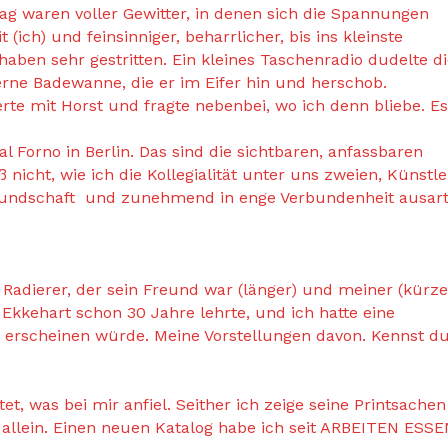
g waren voller Gewitter, in denen sich die Spannungen
ich) und feinsinniger, beharrlicher, bis ins kleinste
aben sehr gestritten. Ein kleines Taschenradio dudelte d
erne Badewanne, die er im Eifer hin und herschob.
erte mit Horst und fragte nebenbei, wo ich denn bliebe. Es
al Forno in Berlin. Das sind die sichtbaren, anfassbaren
nicht, wie ich die Kollegialität unter uns zweien, Künstl
reundschaft und zunehmend in enge Verbundenheit ausart
dierer, der sein Freund war (länger) und meiner (kürzer
 Ekkehart schon 30 Jahre lehrte, und ich hatte eine
g erscheinen würde. Meine Vorstellungen davon. Kennst d
et, was bei mir anfiel. Seither ich zeige seine Printsachen
t allein. Einen neuen Katalog habe ich seit ARBEITEN ESS