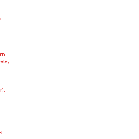
ie
ern
ete,
).
u
EN