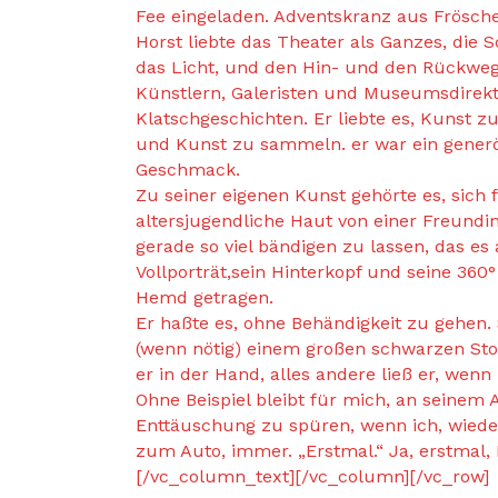
Fee eingeladen. Adventskranz aus Frösche
Horst liebte das Theater als Ganzes, die 
das Licht, und den Hin- und den Rückwe
Künstlern, Galeristen und Museumsdirekt
Klatschgeschichten. Er liebte es, Kunst z
und Kunst zu sammeln. er war ein gener
Geschmack.
Zu seiner eigenen Kunst gehörte es, sich f
altersjugendliche Haut von einer Freundin
gerade so viel bändigen zu lassen, das es 
Vollporträt,sein Hinterkopf und seine 360°
Hemd getragen.
Er haßte es, ohne Behändigkeit zu gehen.
(wenn nötig) einem großen schwarzen St
er in der Hand, alles andere ließ er, wenn
Ohne Beispiel bleibt für mich, an seinem
Enttäuschung zu spüren, wenn ich, wieder
zum Auto, immer. „Erstmal.“ Ja, erstmal, 
[/vc_column_text][/vc_column][/vc_row]