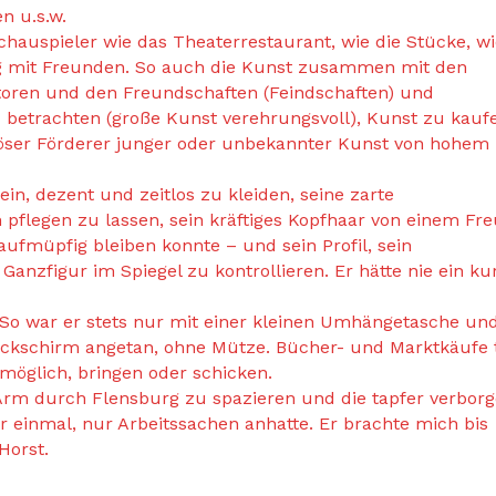
n u.s.w.
Schauspieler wie das Theaterrestaurant, wie die Stücke, w
g mit Freunden. So auch die Kunst zusammen mit den
oren und den Freundschaften (Feindschaften) und
u betrachten (große Kunst verehrungsvoll), Kunst zu kauf
öser Förderer junger oder unbekannter Kunst von hohem
ein, dezent und zeitlos zu kleiden, seine zarte
 pflegen zu lassen, sein kräftiges Kopfhaar von einem Fr
aufmüpfig bleiben konnte – und sein Profil, sein
 Ganzfigur im Spiegel zu kontrollieren. Er hätte nie ein ku
 So war er stets nur mit einer kleinen Umhängetasche un
ockschirm angetan, ohne Mütze. Bücher- und Marktkäufe 
 möglich, bringen oder schicken.
 Arm durch Flensburg zu spazieren und die tapfer verbor
 einmal, nur Arbeitssachen anhatte. Er brachte mich bis
Horst.