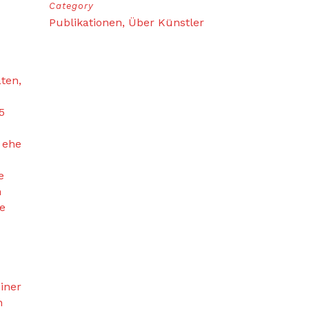
Category
Publikationen, Über Künstler
ten,
5
 ehe
e
n
de
iner
n